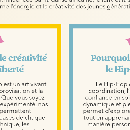
 Influencée par la danse africaine, le funk et la s
rne l’énergie et la créativité des jeunes générat
e créativité
Pourquoi
liberté
le Hi
est un art vivant
Le Hip-Hop 
provisation et la
coordination, l
. Que vous soyez
confiance en soi
 expérimenté, nos
dynamique et ple
 permettent
permet d’explorer
 bases de chaque
tout en apprenan
chnique, les
manière person