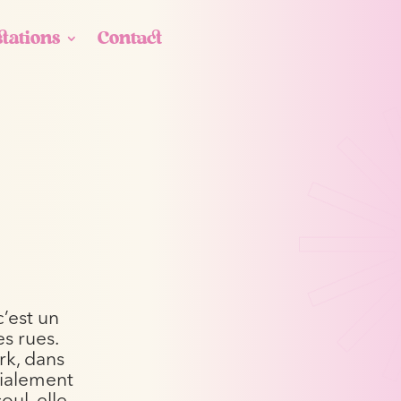
stations
Contact
c’est un
s rues.
rk, dans
dialement