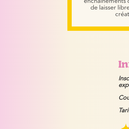
enchaînements d
de laisser libr
créat
In
Ins
exp
Cou
Tari