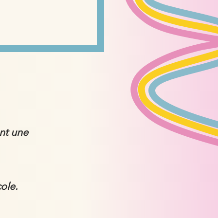
ant une
cole.