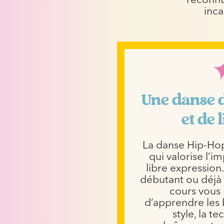
reconnu.
inca
Une danse d
et de 
La danse Hip-Hop 
qui valorise l’im
libre expression
débutant ou déjà
cours vous
d’apprendre les
style, la te