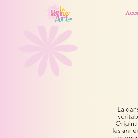
Accu
La dans
vérita
Origina
les anné