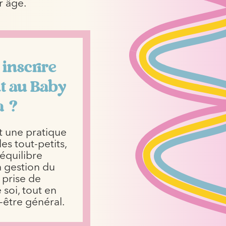
r âge.
inscrire
t au Baby
a ?
t une pratique
es tout-petits,
’équilibre
a gestion du
a prise de
soi, tout en
n-être général.