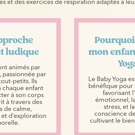
es et des exercices de respiration adaptés à leu
pproche
Pourquoi 
t ludique
mon enfan
Yog
ont animés par
 passionnée par
Le Baby Yoga es
tout-petits. Ils
bénéfique pour l
à chaque enfant
favorisant l
ter à son corps
émotionnel, l
it à travers des
stress, et l
 de calme,
conscience de 
et d’exploration
cultivant le bie
orelle.