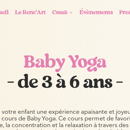
eil
Le Renc’Art
Cours
Évènements
Pre
Baby Yoga
– de 3 à 6 ans
–
à votre enfant une expérience apaisante et joye
 cours de Baby Yoga. Ce cours permet de favori
, la concentration et la relaxation à travers de