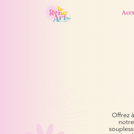
Accu
Offrez 
notre
souplesse