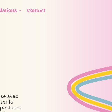
stations
Contact
use avec
ser la
s postures