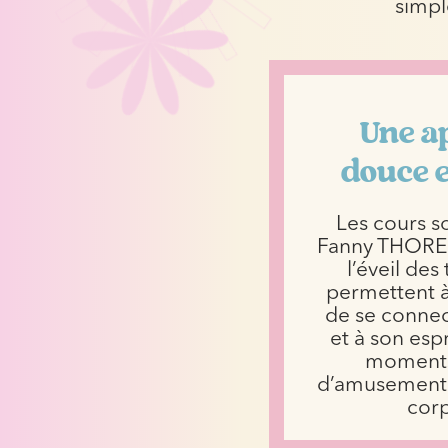
simpl
Une a
douce e
Les cours s
Fanny THORE,
l’éveil des 
permettent 
de se connec
et à son espr
moments
d’amusement 
corp